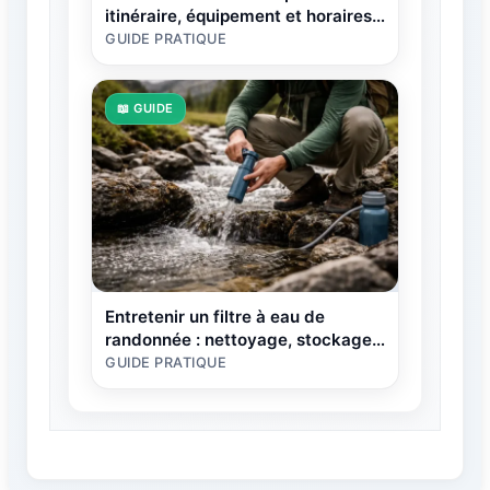
itinéraire, équipement et horaires
aux contraintes saisonnières
GUIDE PRATIQUE
📖 GUIDE
Entretenir un filtre à eau de
randonnée : nettoyage, stockage
et débit réduit
GUIDE PRATIQUE