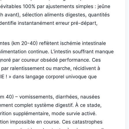
évitables 100% par ajustements simples : jeûne
4h avant), sélection aliments digestes, quantités
entifie instantanément erreur pré-départ,
tes (km 20-40) reflètent ischémie intestinale
limentation continue. L’intestin souffrant manque
ignoré par coureur obsédé performance. Ces
par ralentissement ou marche, récidivent à
IFIE ! » dans langage corporel univoque que
 km 40) – vomissements, diarrhées, nausées
ement complet système digestif. À ce stade,
trition supplémentaire, mode survie activé.
ation impossible en course. Ces catastrophes