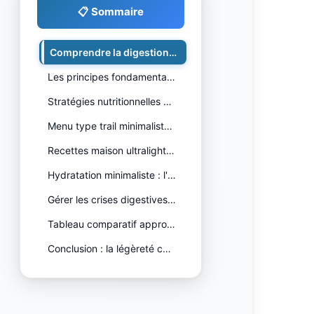
📋 Sommaire
Comprendre la digestion sous contr…
Les principes fondamentaux de l'al…
Stratégies nutritionnelles pré-cou…
Menu type trail minimaliste par di…
Recettes maison ultralight testées
Hydratation minimaliste : l'eau d'…
Gérer les crises digestives en cou…
Tableau comparatif approches nutri…
Conclusion : la légèreté comme per…