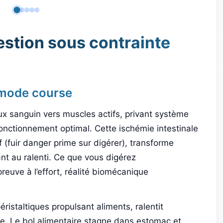
stion sous contrainte
 mode course
ux sanguin vers muscles actifs, privant système
onctionnement optimal. Cette ischémie intestinale
f (fuir danger prime sur digérer), transforme
ant au ralenti. Ce que vous digérez
euve à l’effort, réalité biomécanique
péristaltiques propulsant aliments, ralentit
e. Le bol alimentaire stagne dans estomac et