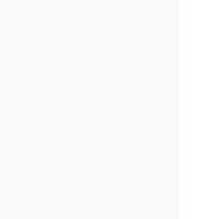
Sel Bâton Fastchews Comprim
DANCE
pastilles à mâcher (sodium/potassium/magnésium)
à partir de 6,63€
⭐⭐⭐⭐
Noté 4.4 sur Amazon
Voir sur Amazon