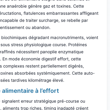
enne anaérobie génère gaz et toxines. Cette
ructations, flatulences embarrassantes affligeant
ncapable de traiter surcharge, se rebelle par
lentissement ou abandon.
s biochimiques dégradant macronutriments, voient
s sous stress physiologique course. Protéines
 raffinés nécessitent panoplie enzymatique
 En mode économie digestif effort, cette
ts complexes restent partiellement digérés,
 toxines absorbées systémiquement. Cette auto-
usées tardives kilométrage élevé.
alimentaire à l’effort
signalent erreur stratégique pré-course ou
n, aliments trop riches, timing inadapté créent