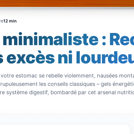
re
12 min
l minimaliste : R
s excès ni lourde
 : votre estomac se rebelle violemment, nausées mon
crupuleusement les conseils classiques – gels énergét
e système digestif, bombardé par cet arsenal nutritio