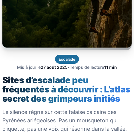
Escalade
Mis à jour le
27 août 2025
•
Temps de lecture
11 min
Sites d’escalade peu
fréquentés à découvrir : L’atlas
secret des grimpeurs initiés
Le silence règne sur cette falaise calcaire des
Pyrénées ariégeoises. Pas un mousqueton qui
cliquette, pas une voix qui résonne dans la vallée.