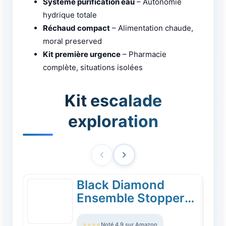
Système purification eau
– Autonomie
hydrique totale
Réchaud compact
– Alimentation chaude,
moral preserved
Kit première urgence
– Pharmacie
complète, situations isolées
Kit escalade
exploration
Black Diamond
TOP
Ensemble Stopper
Classic
⭐⭐⭐⭐
Noté 4.9 sur Amazon