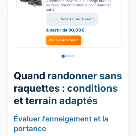
Crampons à chaîne
Adhérence maximale sur neige dure et
verglas, l’incontournable pour marcher
antidérapantes
sans
⭐⭐⭐⭐
Noté 4.6 sur Amazon
à partir de 90,00€
Voir sur Amazon
Quand randonner sans
raquettes : conditions
et terrain adaptés
Évaluer l’enneigement et la
portance